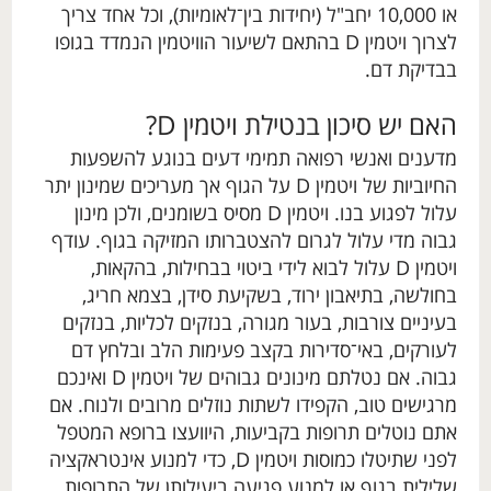
או 10,000 יחב"ל (יחידות בין־לאומיות), וכל אחד צריך
לצרוך ויטמין D בהתאם לשיעור הוויטמין הנמדד בגופו
בבדיקת דם.
האם יש סיכון בנטילת ויטמין D?
מדענים ואנשי רפואה תמימי דעים בנוגע להשפעות
החיוביות של ויטמין D על הגוף אך מעריכים שמינון יתר
עלול לפגוע בנו. ויטמין D מסיס בשומנים, ולכן מינון
גבוה מדי עלול לגרום להצטברותו המזיקה בגוף. עודף
ויטמין D עלול לבוא לידי ביטוי בבחילות, בהקאות,
בחולשה, בתיאבון ירוד, בשקיעת סידן, בצמא חריג,
בעיניים צורבות, בעור מגורה, בנזקים לכליות, בנזקים
לעורקים, באי־סדירות בקצב פעימות הלב ובלחץ דם
גבוה. אם נטלתם מינונים גבוהים של ויטמין D ואינכם
מרגישים טוב, הקפידו לשתות נוזלים מרובים ולנוח. אם
אתם נוטלים תרופות בקביעות, היוועצו ברופא המטפל
לפני שתיטלו כמוסות ויטמין D, כדי למנוע אינטראקציה
שלילית בגוף או למנוע פגיעה ביעילותן של התרופות.