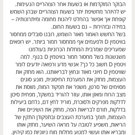
הבוקר המוקדמות או בשעות אחר הצוהריים הנעימות.
יש להיזהר מחשיפת יתר בשעות הצוהריים שבהן השמש
קופחת אך אפשר בהחלט ליהנות מחומה ומיתרונותיה –
במידה ובזהירות – גם בשעות החום.
בשל החשש האמור מאור השמש, רובנו סובלים ממחסור
בוויטמין D ולפעמים אף ממחסור חמור ביותר. יש רופאים
שמעריכים שמרבית המחלות הכרוניות בעולמנו
משגשגות בשל מחסור חמור בוויטמין D בגוף. למה
ויטמין D חשוב כל כך? אנשי מדע ורפואה יודעים לומר
שוויטמין D חיוני מאוד ונחוץ לבריאותנו. הוא מחזק את
העצמות, מחזק את המערכת החיסונית, מונע סוגים
מסוימים של סרטן, משפר את תפקוד המוח, מווסת את
מצב הרוח ומאזן אותו, עוזר להוריד במשקל, מפחית סיכון
לדלקות מפרקים ולסוכרת, מוריד לחץ דם, נלחם ביעילות
בדלקות, תורם לבריאות הפה, מחזק את השיניים ואת
העצמות, תומך במערכת העצבים ובתפקודן התקין של
הריאות, משפיע לטובה על מראה השיער, מחזק אותו
ומבריא אותו ועשוי למנוע מחלות מוח ניווניות כמו קיהיון.