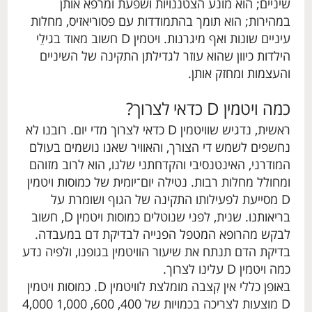
שיניים; הוא מונע הצטננויות ושפעת ומרפא אותן
במהירות; הוא תומך בהתמודדות עם פסוריאזיס, מחלות
עיניים שונות ואף מיגרנות. ויטמין D חשוב מאוד בגילֵי
הילדות כיוון שהוא עוזר לגדילתן התקינה של השיניים
והעצמות ומחזק אותן.
כמה ויטמין D כדאי לצרוך?
ראשית, נדגיש שוויטמין D כדאי לצרוך מדי יום. רובנו לא
נחשפים לשמש די הצורך, והאוויר שאנו נושמים בעולם
המודרני, האינטנסיבי והקדחתני שלנו, הוא לרוב מזוהם
ומחולל מחלות רבות. נטילה יום־יומית של כמוסות ויטמין
D מסייעת לפעילותו התקינה של הגוף ושומרת על
בריאותנו. שנית, לפני שנוטלים כמוסות ויטמין D, חשוב
לבקש מהרופא המטפל הפנייה לבדיקת דם במעבדה.
בדיקת הדם תנתח את שיעור הוויטמין בגופנו, ולפיה נדע
כמה ויטמין D עלינו לצרוך.
באופן כללי אין קִצבה מומלצת לוויטמין D. כמוסות ויטמין
D מוצעות לצריכה בכמויות של 400, 600, 1,000 4,000