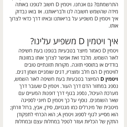
התרשמתם? גם אנחנו. ויטמין D חשוב לגופנו באותה
מידה שהשמש חשובה לנו ולבריאותנו. אז בואו נבדוק
איך ויטמין D משפיע על בריאותנו ובאיזו דרך כדאי לצרוך
אותו.
איך ויטמין D משפיע עלינו?
ויטמין D כאמור מיוצר בטבעיות בגופנו בעת חשיפה
לאור השמש. מלבד זאת אפשר לצרוך אותו במזונות
בודדים או בתוספי תזונה. מקורות תזונתיים טובים
לוויטמין D הם חלב ומוצריו, דגים שומניים ושמן דגים.
ויטמין D
המיוצר בטבעיות בעת חשיפה לאור השמש,
נספג במחזור הדם דרך העור. ויטמין D שעובר דרך
מערכת העיכול, נספג בגוף דרך דופנות המעיים עם
שאר השומנים. נוסף על כך ויטמין D חיוני לספיגה
מיטבית של מינרלים כמו מגנזיום, סידן, אבץ, ברזל וזרחן;
הוא מסייע לגוף לספוג ויטמין A; הוא הכרחי לתפקודן
התקין של הכליות ועוזר לטפל במחלות עצם ובמחלות