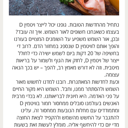
נתחיל מהחדשות הטובות. גופנו יכול לייצר ויטמין D
בעצמו כשאנחנו חשופים לאור השמש. איך זה עובד?
ובכן, אור השמש משפיע על השומנים המצויים בעורנו
והופך אותם לוויטמין D שנספג במחזור הדם. לרוב די
בחשיפה של 20 דקות ביום לשמש ישירה כדי לחולל
ייצור של ויטמין D, לחזק את הגוף ולשמור על בריאות
מיטבית. וזה לא דורש מאמץ רב, להפך – יש בכך הנאה
עצומה.
וכעת לחדשות המאתגרות. רובנו למדנו לחשוש מאור
השמש ולהסתתר ממנו, וחבל. השמש היא מקור החיים
על פני האדמה. היא חיונית לבריאותנו. לא בכדי מרבית
האנשים בעולמנו סובלים ממחסור חמור בוויטמין D
ומתמודדים עם מחלות הנובעות ממחסור זה. עלינו
להתגבר על החשש מהשמש ולהקפיד לצאת החוצה
מדי יום כדי להיחשף אליה. מומלץ לעשות זאת בשעות