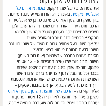
קצת עובדות על שמן קוקוס
את שמו הטוב קיבל שמן הקוקוס
בזכות מחקרים על
אוכלוסיה מקומית
באינדונזיה, הודו והפיליפינים, המדינות
בהן מופק רוב שמן הקוקוס בעולם. כמובן שלאוכלוסיה זו
הרכב תזונה ייחודי ואורח חיים שונה מזה המערבי ולכן
חייבים להתייחס לכך בערבון מוגבל ולהמשיך ולבצע
מחקרי אוכלוסייה רחבים יותר ובאזורים שונים.
על אף היותו בעל אחוזים גבוהים מאוד של שומן רווי זכה
השמן לדעה הרווחת כי הוא בריא, מדוע?
הסיבה נעוצה בהרכב שרשראות (או זנבות השומן)
השומן הבינוניות שלו (אלה המכילות 8 – 12 אטומי
פחמן). חומצת שומן בינונית עתידה להיספג ישירות
בכבד (כלומר מבלה זמן קצר יותר בזרם הדם מאשר
השרשרת הארוכה) לעומת שרשראות ארוכות הנספגות
דרך מערכת הלימפה בגוף. אך אם בזנבות עסקינן –
אליה וקוץ בה –
הרכבה של חומצת השומן בשמן הקוקוס
נשען בעיקר על חומצה לאורית לה 12 אטומי פחמן, וזו
עוברת תהליך פירוק הדומה לזה שעוברת חומצה ארוכה.