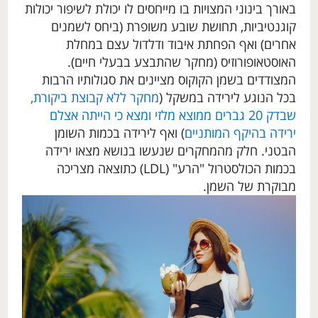
באורך בינוני המצויות בו מייחסים לו יכולת לשיפור יכולות
קוגנטיביות, תחושת שובע משופרת (ביחס לשמנים
אחרים) ואף הפחתת איבוד ודלדול עצם במחלת
האוסטאופורוזיס (מחקר שהתבצע בבעלי חיים).
המצודדים בשמן הקוקוס מציינים את סגולותיו הרבות
בכל הנוגע לירידה במשקל (
מחקר ללא קבוצת ביקורת,
שבדק 20 גברים ממוצא מלזי ומצא כי הייתה אצלם
ירידה בהיקף המותניים
) ואף לירידה בכמות השומן
הבטני. חלק מהמחקרים שנעשו בנושא מצאו ירידה
בכמות הכולסטרול "הרע" (LDL) כתוצאה מצריכה
מבוקרת של השמן.