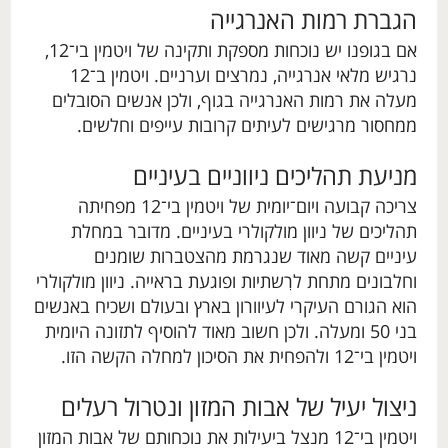
הגברת רמות האנרגייה
אם בגופנו יש נוכחות מספקת ותקינה של ויטמין בי־12,
נרגיש מלאי אנרגייה, נמרצים וערניים. ויטמין ב־12
מעלה את רמות האנרגייה בגוף, ולכן אנשים הסובלים
ממחסור מרגישים לעיתים קרובות עייפים וחלשים.
מניעת תהליכים ניווניים בעיניים
צריכה קבועה ויום־יומית של ויטמין בי־12 מפחיתה
תהליכים של ניוון מולקולרי בעיניים. מדובר במחלת
עיניים קשה מאוד שנגרמת מהצטברות שומנים
וחלבונים מתחת לרִשתיות ופוגעת בראייה. ניוון מולקולרי
הוא הגורם העיקרי לעיוורון בארץ ובעולם ושכיח באנשים
בני 50 ומעלה. ולכן חשוב מאוד להוסיף לתזונה היומית
ויטמין בי־12 ולהפחית את הסיכון למחלה הקשה הזו.
ניצול יעיל של אבות המזון ונטרול רעלים
ויטמין בי־12 מנצל ביעילות את נוכחותם של אבות המזון