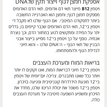
אספקת חמצן לגוף וייצור תקין שלDNA
ויטמין
B12
מייצר תאי דם אדומים. תאי הדם האדומים
מספקים חמצן לגוף, וחמצן הוא האנרגייה החשובה
ביותר לתפקודנו המיטבי. אם הגוף שלנו לא מקבל די
ויטמין בי־12, תאי הדם האדומים שכבר קיימים בו, גדלים
יתר על המידה ומתקשים לנוע במחזור הדם, וכך נוצרת
אנמיה. נוסף על כך ויטמין בי־12 מסייע בייצור אבני
הבניין של תאי הגוף – ה־DNA שלנו – והוא חיוני
לגדילת הגוף ולהתפתחותו.
בריאות המוח ומערכת העצבים
ויטמין בי־12 חיוני לבריאות המוח, ואנו זקוקים לו יותר
ויותר ככל שאנו מתבגרים. צריכה יום־יומית של ויטמין
בי־12 מונעת הידרדרות קוגניטיבית ופגיעה בזיכרון.
ויטמין בי־12 משפר את יכולת הריכוז שלנו, מחדד את
הזיכרון ומשפיע השפעה מיטיבה על מערכת העצבים
כולה.