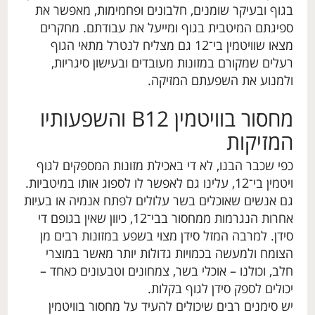
בגוף ובעיקר שומנים, חלבונים ופחמימות, מאפשר את
ספיגתם המיטבית בגוף ומייעל את עבודתם. מחקרים
מצאו שוויטמין בי־12 גם מצליח לנטרל מתאי הגוף
רעלים שמקורם במזונות מעובדים ובעישון סיגריות,
ולמנוע את השפעתם המזיקה.
מחסור בוויטמין B12 והשפעותיו
המזיקות
כפי שכבר הבנו, לא די באכילת מזונות המספקים לגוף
ויטמין בי־12, עלינו גם לאפשר לו לספוג אותו במיטביות.
גם אנשים שאוכלים בשר עלולים לפתח אנמיה או בעיות
אחרות הנגרמות ממחסור בבי־12, כיוון שאין בגופם די
סידן. למרבה המזל סידן מצוי בשפע במזונות רבים מן
הצומח ולמעשה בכמויות גדולות יותר מאשר במוצרי
חלב, וכולנו – אוכלי בשר, צמחונים וטבעונים כאחד –
יכולים לספק סידן לגוף בקלות.
יש סימנים רבים שיכולים להעיד על מחסור בוויטמין