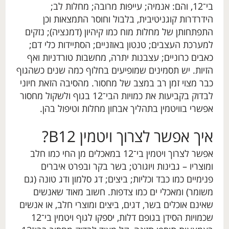
בי־12, והם: אנמיה; עייפות מרובה; מחלות לב;
הידרדרות קוגניטיבית, בלבול וחוסר התמצאות וכן
התפתחותן של מחלות מוח כמו קיהיון (דמנציה); נזקים
למערכת העצבים; טנטון באוזניים; הסתיידות כלי דם;
כאבים כרוניים; עצבנות יתרה, מחשבות טורדניות ואף
הזיות. יש תסמינים שמופיעים בחלוף כמה שנים כשהגוף
כבר מצוי זמן רב במצב של מחסור. מהסיבה הזאת חיוני
לבדוק בקביעות את כמויות הבי־12 בגוף ולשקול מחסור
אפשרי בוויטמין בתהליך אבחון מחלות וטיפול בהן.
איך אפשר לצרוך ויטמין B12?
אפשר לצרוך ויטמין בי־12 במאכלים מן החי כמו חלב
ומוצריו – גבינות ויוגורט; בשר בקר ובפרט איברים
פנימיים כמו כבד וכליות; ביצים; דג סלמון ודג טונה (גם
משומר) ומאכלי ים כמו צדפות. חשוב מאוד שאנשים
שאינם אוכלים בשר, דגים, ביצים ומוצרי חלב, או אנשים
שכמויות הסידן בגופם דלות, יספקו לגוף ויטמין בי־12