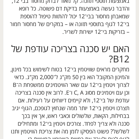
באמצעות תוספי תזונה. קל מאוד לבדוק מחסור בבי־12,
והדבר נעשה באמצעות בדיקת דם פשוטה. כל רופא
שמאבחן מחסור בבי־12 יכול להתוות טיפול להוספת
בי־12 לגוף בתוספי תזונה או – במקרים של מחסור חמור
– בזריקות בי־12 ישירות לשריר.
האם יש סכנה בצריכה עודפת של
B12?
מחקרים מראים שוויטמין בי־12 בטוח לשימוש בכל מינון,
והמינון המקובל הוא בין 50 מק"ג ל־2,000 מק"ג. כדאי
לצרוך ויטמין בי־12 עם שאר הוויטמינים ממשפחת ה־B
וכן עם ויטמינים מסוג C, A ו־E. לרוב אין סכנה בצריכה
עודפת של בי־12, ולא קיימים דיווחים על רעילות. אם
תצרכו ויטמין בי־12 יותר ממה שנחוץ לגופכם, הגוף יגיב
בבחילות, הקאות, שלשולים וכאבי ראש, אך אין בכך
סכנה ולא צריך לפחד. צורכים ויטמין בי־12 ומתחילים
לשלשל? פשוט הפסיקו לזמן מה את צריכת הוויטמין ותנו